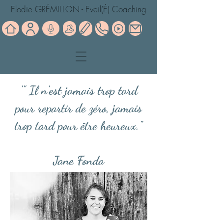
Elodie GRÉMILLON - Eveil(É) Coaching
'" Il n'est jamais trop tard
pour repartir de zéro, jamais
trop tard pour être heureux."
Jane Fonda