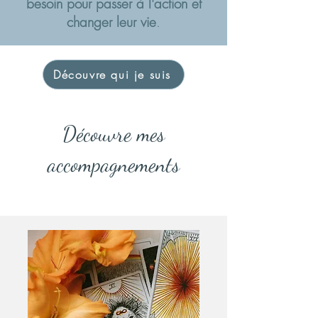
besoin pour passer à l'action et
changer leur vie
.
Découvre qui je suis
Découvre mes
accompagnements