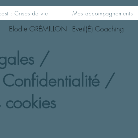
ast : Crises de vie
Mes accompagnements
Elodie GRÉMILLON - Eveil(É) Coaching
gales /
 Confidentialité /
 cookies