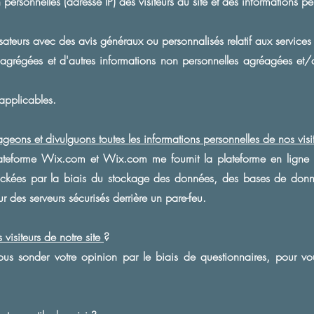
ersonnelles (adresse IP) des visiteurs du site et des informations pe
ilisateurs avec des avis généraux ou personnalisés relatif aux servic
s agrégées et d'autres informations non personnelles agréagées et/
applicables.
geons et divulguons toutes les informations personnelles de nos visit
lateforme W
ix.com et Wix.com me fournit la plateforme en lign
tockées par la biais du stockage des données, des bases de donn
 des serveurs sécurisés derrière un pare-feu.
isiteurs de notre site
?
s sonder votre opinion par le biais de questionnaires, pour vo