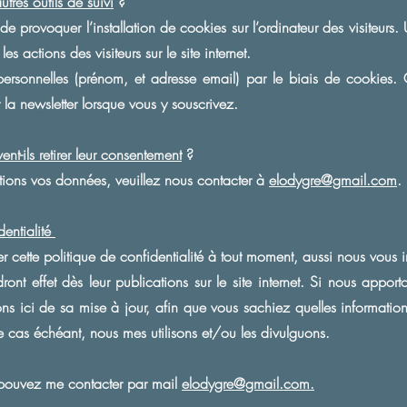
tres outils de suivi
?
 de provoquer l’installation de cookies sur l’ordinateur des visiteurs. 
s actions des visiteurs sur le site internet.
 personnelles (prénom, et adresse email) par le biais de cookies. 
 la newsletter lorsque vous y souscrivez.
nt-ils retirer leur consentement
?
itions vos données, veuillez nous contacter à
elodygre@gmail.com
.
dentialité
 cette politique de confidentialité à tout moment, aussi nous vous in
ndront effet dès leur publications sur le site internet. Si nous appo
ons ici de sa mise à jour, afin que vous sachiez quelles informati
le cas échéant, nous mes utilisons et/ou les divulguons.
s pouvez me contacter par mail
elodygre@gmail.com.