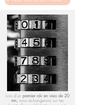
Je veux mon profil numérologique
Lors d'un
premier rd
v en visio
de 20
mn,
nous échangerons
sur
tes