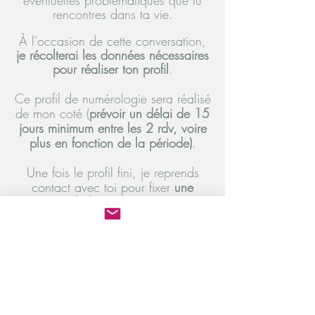
éventuelles
problématiques que tu
rencontres dans ta vie.
À l'occasion de cette conversation,
je récolterai les données nécessaires
pour réaliser ton profil
.
Ce profil de numérologie sera réalisé
de mon coté (
prévoir un délai de 15
jours
minimum entre les 2 rdv,
voire
plus en fonction de la
période
)
.
Une fois le profil fini, je reprends
contact
avec toi pour fixer
une
séance d'1h30 en visio et ainsi
défrieffer ensemble
et découvrir les
nombres qui te composent, leurs
impacts dans ta vie, et comment les
faire vibrer le mieux possible pour
t'épanouir.
Après ce rdv, tu
recevras en PDF
ton