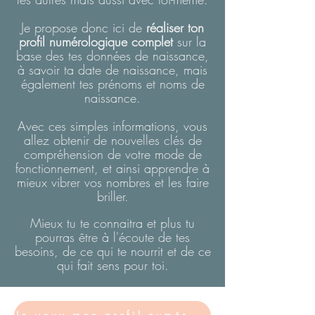
Je propose donc ici de
réaliser ton
profil numérologique complet
sur la
base des tes données de naissance,
à savoir ta date de naissance, mais
également tes prénoms et noms de
naissance.
Avec ces simples informations, vous
allez obtenir de nouvelles clés de
compréhension de votre mode de
fonctionnement, et ainsi apprendre à
mieux vibrer vos nombres et les faire
briller.
Mieux tu te connaitra et plus tu
pourras être à l'écoute de tes
besoins, de ce qui te nourrit et de ce
qui fait sens pour toi.