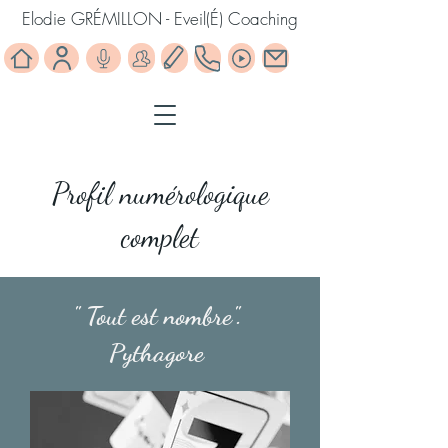
Elodie GRÉMILLON - Eveil(É) Coaching
Profil numérologique
complet
" Tout est nombre".
Pythagore