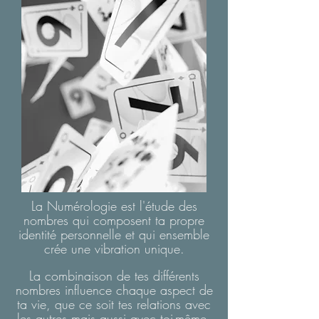
La Numérologie est l'étude des
nombres qui composent ta propre
identité personnelle et qui ensemble
crée une vibration unique.
La combinaison de tes différents
nombres influence chaque aspect de
ta vie, que ce soit tes relations avec
les autres mais aussi avec toi-même.